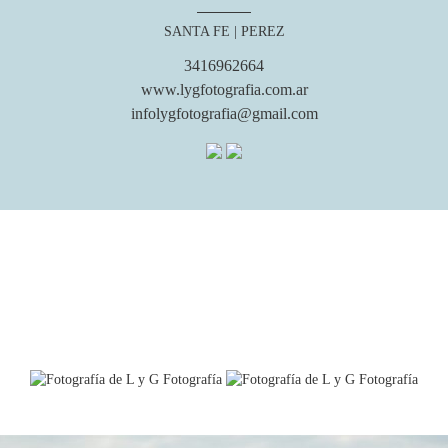
SANTA FE
| PEREZ
3416962664
www.lygfotografia.com.ar
infolygfotografia@gmail.com