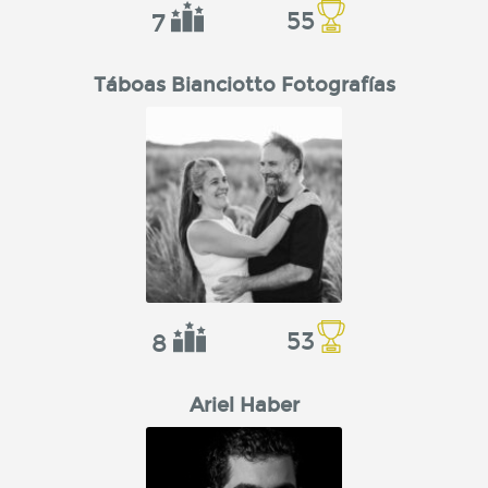
55
7
Táboas Bianciotto Fotografías
53
8
Ariel Haber