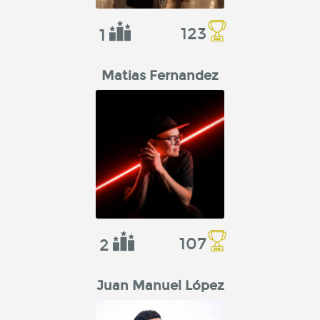
123
1
Matias Fernandez
107
2
Juan Manuel López