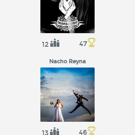
47
12
Nacho Reyna
46
13