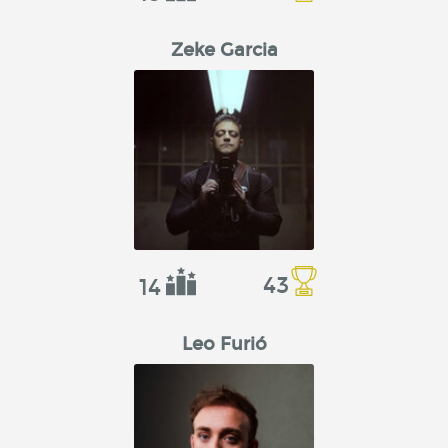
Zeke Garcia
43
14
Leo Furió