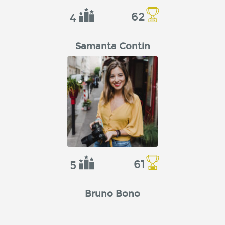
62
4
Samanta Contin
61
5
Bruno Bono