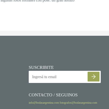
as algunas fotos formales con pose. un gran abrazo
SUSCRIBITE
CONTACTO / SEGUINOS
info@bodasargentina.com
fotografos@bodasargentina.com