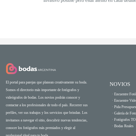
invasivo posible pero estar atento en cada detall
El portal para parejas que planean creativamente su boda.
NOVIOS
Somos el directorio más importante de fotógrafos y
· Encuentre Fotó
videógrafos de bodas. Los novios podrán conocer y
· Encuentre Vid
contactar a los profesionales de todo el país. Recorrer sus
· Pida Presupues
perfiles, ver sus trabajos y los servicios que brindan. Los
· Galería de Fot
· Fotógrafos T
invitamos a navegar el sitio, descubrir nuevas tendencias,
· Bodas Reales
conocer los fotógrafos más premiados y elegir al
profesional ideal para tu boda.