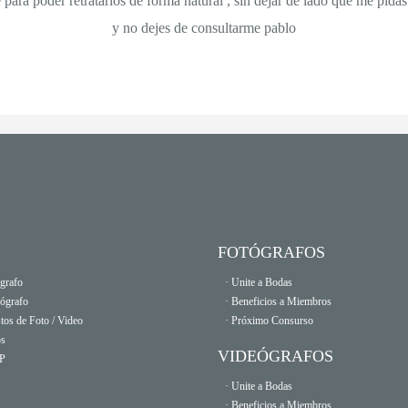
e para poder retratarlos de forma natural , sin dejar de lado que me pid
y no dejes de consultarme pablo
FOTÓGRAFOS
grafo
· Unite a Bodas
eógrafo
· Beneficios a Miembros
tos de Foto / Video
· Próximo Consurso
os
VIDEÓGRAFOS
OP
· Unite a Bodas
· Beneficios a Miembros