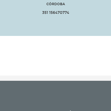
CÓRDOBA
351 156470774