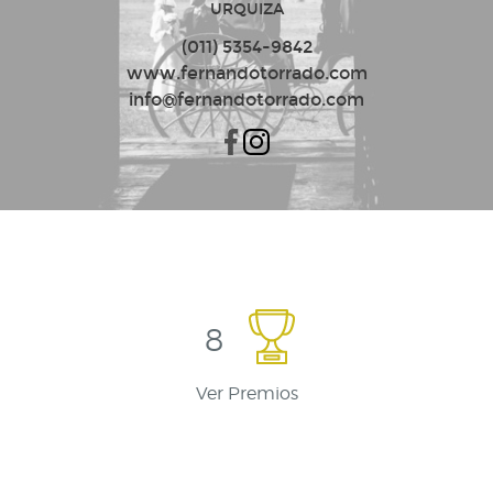
URQUIZA
(011) 5354-9842
www.fernandotorrado.com
info@fernandotorrado.com
8
Ver Premios