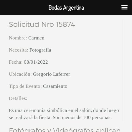
Bodas Argentina
Solicitud Nro 15874
Nombre:
Carmen
Necesita:
Fotografía
Fecha:
08/01/2022
Ubicación:
Gregorio Laferrer
Tipo de Evento:
Casamiento
Detalles:
Es una ceremonia simbólica en el salón, donde luego
se realizará la fiesta. Son menos de 100 personas.
Fotógrafos y Videógrafos aplican