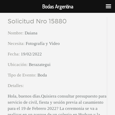
Bodas Argentina
Solicitud Nro 15880
Nombre:
Daiana
Necesita:
Fotografía y Video
Fecha:
19/02/2022
Ubicación:
Berazategui
Tipo de Evento:
Boda
Detalles:
Hola, buenos días.Quisiera consultar presupuesto para
servicio de civil, fiesta y sesión previa al casamiento
para el 19 de Febrero 2022? La ceremonia se va a
realizar en un parque de un colegio en Hudson y la