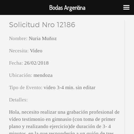
Bodas Argentina
Solicitud Nro 12186
Nombre:
Nuria Muñoz
Necesita:
Video
Fecha:
26/02/2018
Ubicación:
mendoza
Tipo de Evento:
video 3-4 min. sin editar
Detalles:
Hola, necesito realizar una grabación profesional de
vídeo testimonio en gimnasio (con toma de primer
plano y realizando ejercicio)de duración de 3- 4
minutos, en la que responderán a un guión de tres