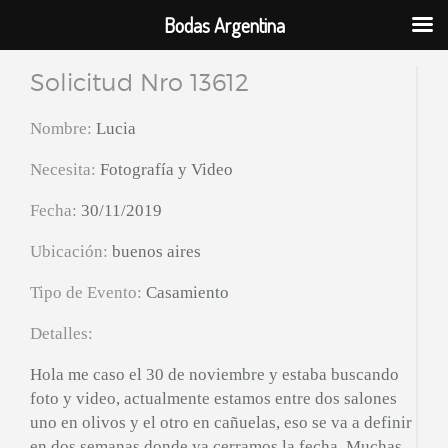
Bodas Argentina
Solicitud Nro 13612
Nombre:
Lucia
Necesita:
Fotografía y Video
Fecha:
30/11/2019
Ubicación:
buenos aires
Tipo de Evento:
Casamiento
Detalles:
Hola me caso el 30 de noviembre y estaba buscando
foto y video, actualmente estamos entre dos salones
uno en olivos y el otro en cañuelas, eso se va a definir
en dos semanas donde ya cerramos la fecha. Muchas