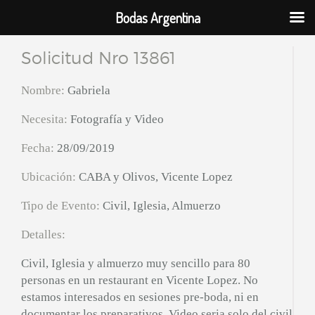
Bodas Argentina
Solicitud Nro 13861
Nombre:
Gabriela
Necesita:
Fotografía y Video
Fecha:
28/09/2019
Ubicación:
CABA y Olivos, Vicente Lopez
Tipo de Evento:
Civil, Iglesia, Almuerzo
Detalles:
Civil, Iglesia y almuerzo muy sencillo para 80
personas en un restaurant en Vicente Lopez. No
estamos interesados en sesiones pre-boda, ni en
documentar los preparativos. Video seria solo del civil