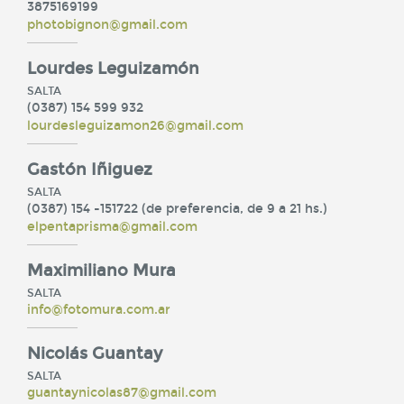
3875169199
photobignon@gmail.com
Lourdes Leguizamón
SALTA
(0387) 154 599 932
lourdesleguizamon26@gmail.com
Gastón Iñiguez
SALTA
(0387) 154 -151722 (de preferencia, de 9 a 21 hs.)
elpentaprisma@gmail.com
Maximiliano Mura
SALTA
info@fotomura.com.ar
Nicolás Guantay
SALTA
guantaynicolas87@gmail.com