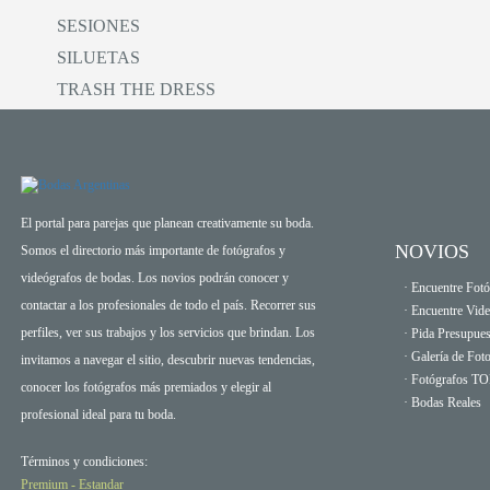
SESIONES
SILUETAS
TRASH THE DRESS
El portal para parejas que planean creativamente su boda.
NOVIOS
Somos el directorio más importante de fotógrafos y
videógrafos de bodas. Los novios podrán conocer y
· Encuentre Fotó
contactar a los profesionales de todo el país. Recorrer sus
· Encuentre Vid
perfiles, ver sus trabajos y los servicios que brindan. Los
· Pida Presupues
· Galería de Fot
invitamos a navegar el sitio, descubrir nuevas tendencias,
· Fotógrafos T
conocer los fotógrafos más premiados y elegir al
· Bodas Reales
profesional ideal para tu boda.
Términos y condiciones:
Premium
-
Estandar