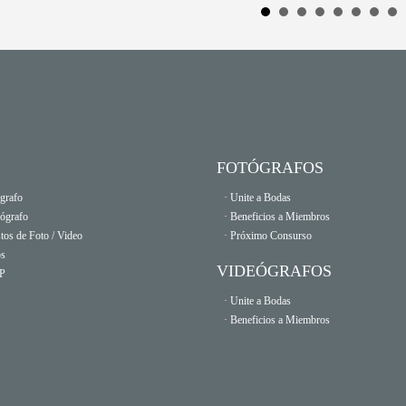
FOTÓGRAFOS
grafo
· Unite a Bodas
eógrafo
· Beneficios a Miembros
tos de Foto / Video
· Próximo Consurso
os
VIDEÓGRAFOS
OP
· Unite a Bodas
· Beneficios a Miembros