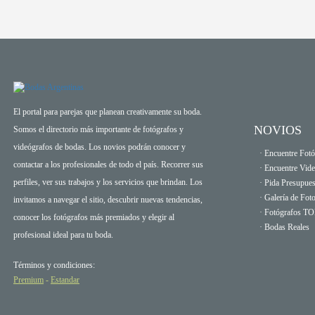
El portal para parejas que planean creativamente su boda.
NOVIOS
Somos el directorio más importante de fotógrafos y
videógrafos de bodas. Los novios podrán conocer y
· Encuentre Fotó
contactar a los profesionales de todo el país. Recorrer sus
· Encuentre Vid
perfiles, ver sus trabajos y los servicios que brindan. Los
· Pida Presupues
· Galería de Fot
invitamos a navegar el sitio, descubrir nuevas tendencias,
· Fotógrafos T
conocer los fotógrafos más premiados y elegir al
· Bodas Reales
profesional ideal para tu boda.
Términos y condiciones:
Premium
-
Estandar