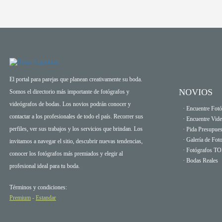
El portal para parejas que planean creativamente su boda.
NOVIOS
Somos el directorio más importante de fotógrafos y
videógrafos de bodas. Los novios podrán conocer y
· Encuentre Fotó
contactar a los profesionales de todo el país. Recorrer sus
· Encuentre Vid
perfiles, ver sus trabajos y los servicios que brindan. Los
· Pida Presupues
· Galería de Fot
invitamos a navegar el sitio, descubrir nuevas tendencias,
· Fotógrafos T
conocer los fotógrafos más premiados y elegir al
· Bodas Reales
profesional ideal para tu boda.
Términos y condiciones:
Premium
-
Estandar