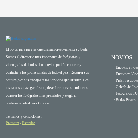
El portal para parejas que planean creativamente su boda.
NOVIOS
Somos el directorio más importante de fotógrafos y
videógrafos de bodas. Los novios podrán conocer y
· Encuentre Fotó
contactar a los profesionales de todo el país. Recorrer sus
· Encuentre Vid
perfiles, ver sus trabajos y los servicios que brindan. Los
· Pida Presupues
· Galería de Fot
invitamos a navegar el sitio, descubrir nuevas tendencias,
· Fotógrafos T
conocer los fotógrafos más premiados y elegir al
· Bodas Reales
profesional ideal para tu boda.
Términos y condiciones:
Premium
-
Estandar