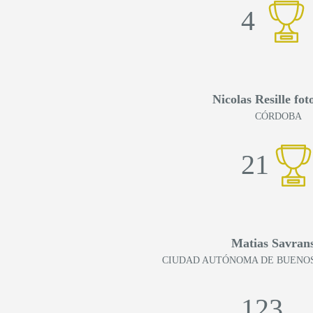
4
Nicolas Resille fot
CÓRDOBA
21
Matias Savran
CIUDAD AUTÓNOMA DE BUENOS
123