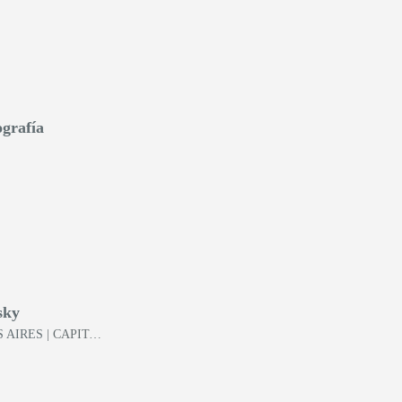
ografía
sky
 AIRES
| CAPITAL FEDERAL