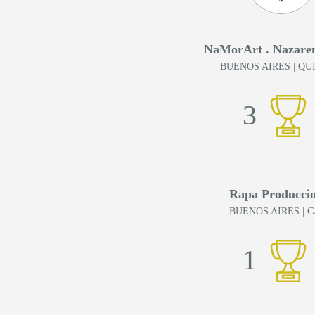
NaMorArt . Nazare
BUENOS AIRES
| QU
3
Rapa Producci
BUENOS AIRES
| 
1