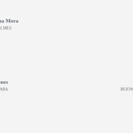
na Mora
ILMES
ones
CABA
BUENO