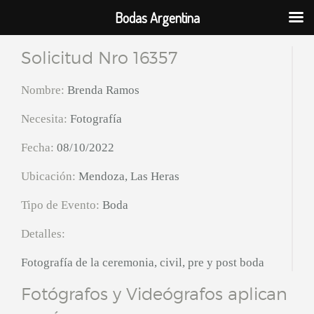
Bodas Argentina
Solicitud Nro 16357
Nombre:
Brenda Ramos
Necesita:
Fotografía
Fecha:
08/10/2022
Ubicación:
Mendoza, Las Heras
Tipo de Evento:
Boda
Detalles:
Fotografía de la ceremonia, civil, pre y post boda
Fotógrafos y Videógrafos aplican