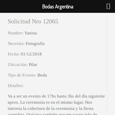
Bodas Argentina
Solicitud Nro 12065
Nombre:
Yanina
Necesita:
Fotografía
Fecha:
01/12/2018
Ubicación:
Pilar
Tipo de Evento:
Boda
Detalles:
Va a ser un evento de 17hs hasta 3hs del día siguiente
aprox. La ceremonia es en el mismo lugar. Nos
interesa la cobertura de la ceremonia y la fiesta
completa. Quisiera también que me pasen info de