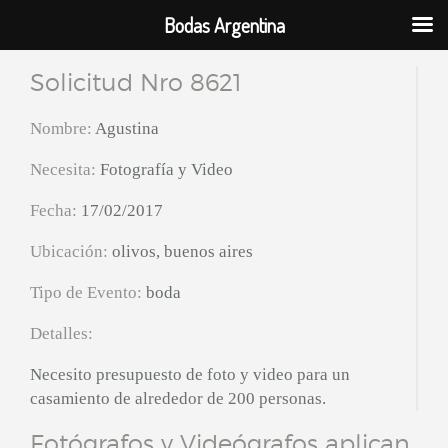
Bodas Argentina
Solicitud Nro 8621
Nombre:
Agustina
Necesita:
Fotografía y Video
Fecha:
17/02/2017
Ubicación:
olivos, buenos aires
Tipo de Evento:
boda
Detalles:
Necesito presupuesto de foto y video para un
casamiento de alrededor de 200 personas.
Fotógrafos y Videógrafos aplican