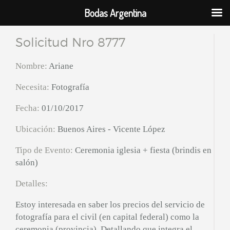
Bodas Argentina
Solicitud Nro 8777
Nombre:
Ariane
Necesita:
Fotografía
Fecha:
01/10/2017
Ubicación:
Buenos Aires - Vicente López
Tipo de Evento:
Ceremonia iglesia + fiesta (brindis en
salón)
Detalles:
Estoy interesada en saber los precios del servicio de
fotografía para el civil (en capital federal) como la
ceremonia (provincia). Detallando que integra el